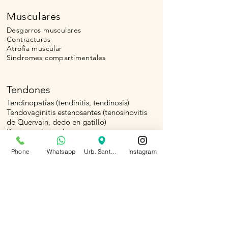
Musculares
Desgarros musculares
Contracturas
Atrofia muscular
​Síndromes compartimentales
Tendones
Tendinopatías (tendinitis, tendinosis)
Tendovaginitis estenosantes (tenosinovitis
de Quervain, dedo en gatillo)
Rupturas de tendones
Patologías tendinosas pediátricas:
Osgood Schlatter, enfermedad de Sever
Phone
Whatsapp
Urb. Santa Lucia, Cumbaya
Instagram
Ligamentos
Ruptura de ligamento (ligamento cruzado
anterior, ligamento colateral de la
rodilla...)
Esguinces